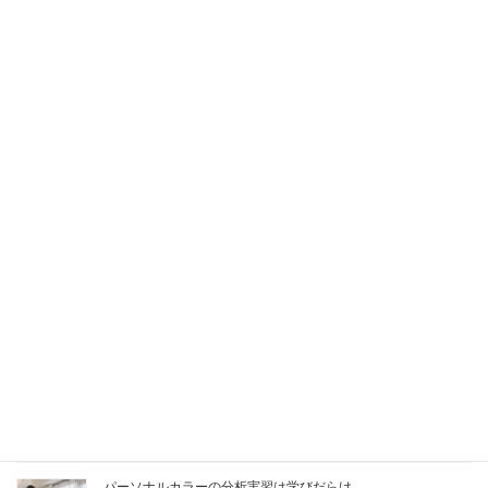
養成講座、1day体験講座の募集スタート
2023年10月12日
1期が終了しました！それぞれの目標へ
2023年9月24日
【診断モデル募集】カラー診断をお安く受けるチャンス
2023年8月6日
【養成講座】「人に行うメイク」が学べます
2023年7月8日
パーソナルカラーの分析実習は学びだらけ