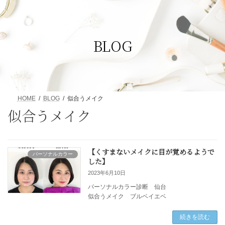
コ
ナ
ン
ビ
テ
ゲ
ン
ー
BLOG
ツ
シ
へ
ョ
ス
ン
キ
に
ッ
移
プ
動
HOME
BLOG
似合うメイク
似合うメイク
【くすまないメイクに目が覚めるようで
パーソナルカラー
した】
2023年6月10日
パーソナルカラー診断 仙台
似合うメイク ブルベイエベ
続きを読む