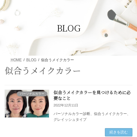
コ
ナ
ン
ビ
テ
ゲ
ン
ー
BLOG
ツ
シ
へ
ョ
ス
ン
キ
に
ッ
移
プ
動
HOME
BLOG
似合うメイクカラー
似合うメイクカラー
似合うメイクカラーを見つけるために必
パーソナルカラー
要なこと
2022年12月11日
パーソナルカラー診断、似合うメイクカラー、
グレイッシュタイプ
続きを読む