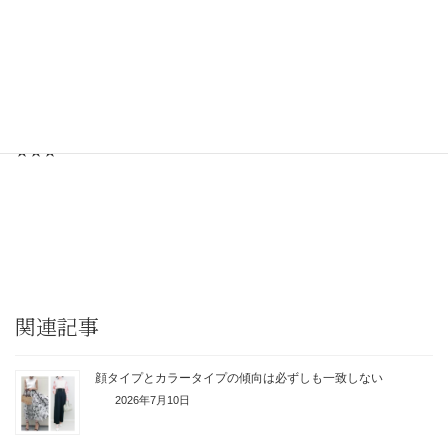
「選ばれる！パーソナルカラーのプロになる方法」
無料メルマガ
https://a7tyn.hp.peraichi.com
◆養成講座の詳細はこちら
https://zwjk8.hp.peraichi.com
★★★
関連記事
顔タイプとカラータイプの傾向は必ずしも一致しない
2026年7月10日