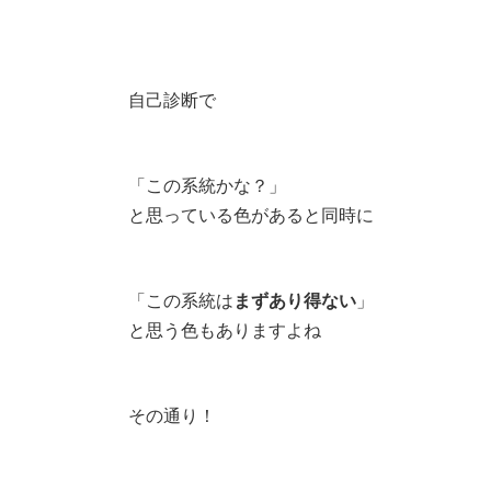
日
時
:
自己診断で
「この系統かな？」
と思っている色があると同時に
「この系統は
まずあり得ない
」
と思う色もありますよね
その通り！