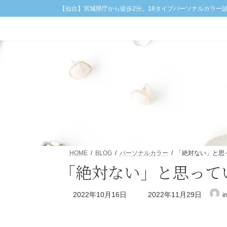
コ
ナ
【仙台】宮城県庁から徒歩2分。18タイプパーソナルカラー
ン
ビ
テ
ゲ
ン
ー
ツ
シ
へ
ョ
ス
ン
キ
に
ッ
移
プ
動
HOME
BLOG
パーソナルカラー
「絶対ない」と思
「絶対ない」と思って
最
2022年10月16日
2022年11月29日
i
終
更
新