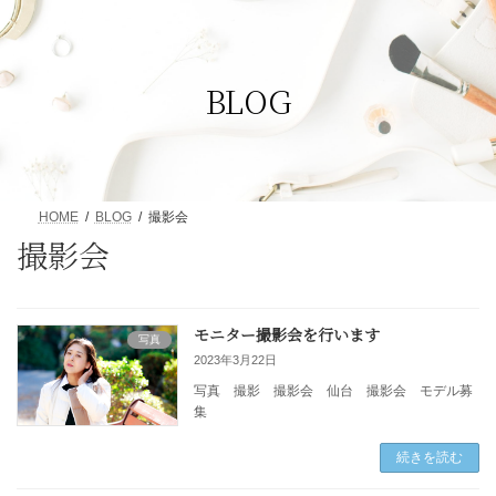
コ
ナ
ン
ビ
テ
ゲ
ン
ー
BLOG
ツ
シ
へ
ョ
ス
ン
キ
に
ッ
移
プ
動
HOME
BLOG
撮影会
撮影会
モニター撮影会を行います
写真
2023年3月22日
写真 撮影 撮影会 仙台 撮影会 モデル募
集
続きを読む