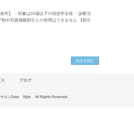
件】 ・対象は24歳以下の現役学生様 ・診断当
ア割や写真掲載割引との併用はできません 【割引
続きを読む
セス
ブログ
tyle All Rights Reserved.