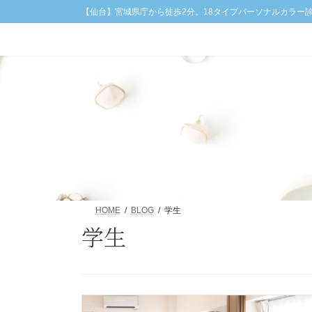
コ
ナ
【仙台】宮城県庁から徒歩2分。18タイプパーソナルカラー
ン
ビ
テ
ゲ
ン
ー
ツ
シ
へ
ョ
ス
ン
キ
に
ッ
移
プ
動
HOME
BLOG
学生
学生