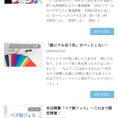
「いつか学びたい」を叶えてみませんか 仙台で
学べる本格的なカラー養成講座 「18タイプ・カ
ラーアナリスト養成講座」 日程が決まりまし
た! 【ベーシックコース】10：00～16：00
①8/22（土） ②9/5（土） ③9 […]
続きを読む
「誰にでも合う色」がパッとしない！
パーソナルカラー診断
2026年6月16日
アイシャドウの色に迷いとりあえず 「誰にでも
合う」とネットで見た色を買ったけどなにかい
まいち・・ なんてことはありませんか？ 先日
カラー診断にお越しのI様も 誰にでも合うとさ
れるブラウン～ベージュ系のアイシャドウがパ
ッと […]
続きを読む
本日開幕「ペア割フェス」～7/31まで限
セール
定開催！