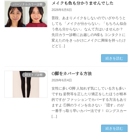
メイクも色も分かりませんでした
パーソナルカラー診断
2026年6月6日
普段、あまりメイクをしないのでいざやろうと
しても 「メイクが分からない」「もちろん似合
う色も分からない」 なんて方はいませんか？
先日カラー診断にお越しのA様も コンタクトに
変えたのをきっかけにメイクに興味を持ったけ
どど […]
続きを読む
O脚をカバーする方法
顔タイプ診断
2026年6月4日
女性に多いO脚 人知れず気にしている方も多い
ですね 姿勢等を正したり矯正をしたほうが根本
的ですが ファッションでカバーする方法もあり
ますよ ①脚のラインを出さない 「隠す」のが
一番手っ取り早いカバー法です！ ロングスカー
[…]
続きを読む