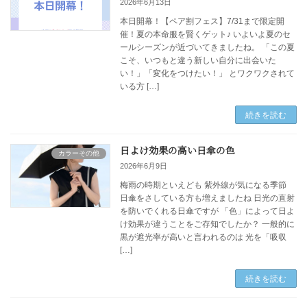
2026年6月13日
本日開幕！【ペア割フェス】7/31まで限定開
催！夏の本命服を賢くゲット♪ いよいよ夏のセ
ールシーズンが近づいてきましたね。 「この夏
こそ、いつもと違う新しい自分に出会いた
い！」「変化をつけたい！」 とワクワクされて
いる方 […]
続きを読む
日よけ効果の高い日傘の色
カラーその他
2026年6月9日
梅雨の時期といえども 紫外線が気になる季節
日傘をさしている方も増えましたね 日光の直射
を防いでくれる日傘ですが 「色」によって日よ
け効果が違うことをご存知でしたか？ 一般的に
黒が遮光率が高いと言われるのは 光を「吸収
[…]
続きを読む