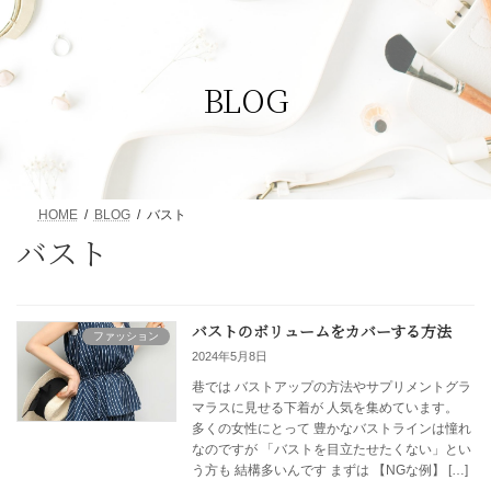
コ
ナ
ン
ビ
テ
ゲ
ン
ー
BLOG
ツ
シ
へ
ョ
ス
ン
キ
に
ッ
移
プ
動
HOME
BLOG
バスト
バスト
バストのボリュームをカバーする方法
ファッション
2024年5月8日
巷では バストアップの方法やサプリメントグラ
マラスに見せる下着が 人気を集めています。
多くの女性にとって 豊かなバストラインは憧れ
なのですが 「バストを目立たせたくない」とい
う方も 結構多いんです まずは 【NGな例】 […]