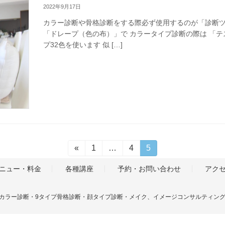
2022年9月17日
カラー診断や骨格診断をする際必ず使用するのが「診断ツ
「ドレープ（色の布）」で カラータイプ診断の際は 「
プ32色を使います 似 […]
«
固
1
…
固
4
固
5
定
定
定
ペ
ペ
ペ
ニュー・料金
各種講座
予約・お問い合わせ
アク
ー
ー
ー
ジ
ジ
ジ
ナルカラー診断・9タイプ骨格診断・顔タイプ診断・メイク、イメージコンサルティングサロンDear S