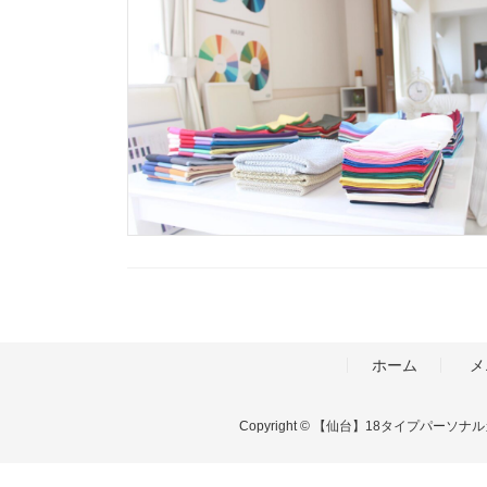
投
稿
ホーム
メ
の
Copyright © 【仙台】18タイプパーソ
ペ