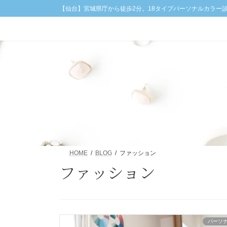
コ
ナ
【仙台】宮城県庁から徒歩2分。18タイプパーソナルカラー
ン
ビ
テ
ゲ
ン
ー
ツ
シ
へ
ョ
ス
ン
キ
に
ッ
移
プ
動
HOME
BLOG
ファッション
ファッション
パーソ