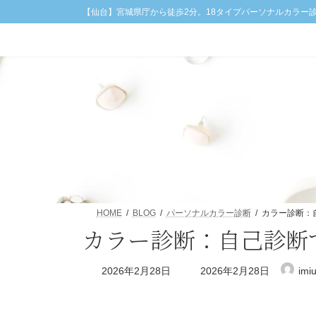
コ
ナ
【仙台】宮城県庁から徒歩2分。18タイプパーソナルカラー
ン
ビ
テ
ゲ
ン
ー
ツ
シ
へ
ョ
ス
ン
キ
に
ッ
移
プ
動
HOME
BLOG
パーソナルカラー診断
カラー診断：
カラー診断：自己診断
最
2026年2月28日
2026年2月28日
imi
終
更
新