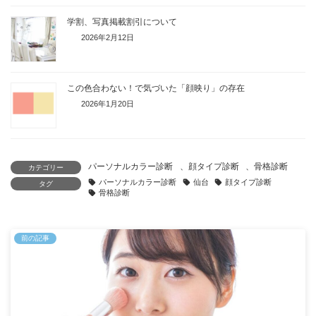
学割、写真掲載割引について
2026年2月12日
この色合わない！で気づいた「顔映り」の存在
2026年1月20日
パーソナルカラー診断
、
顔タイプ診断
、
骨格診断
カテゴリー
パーソナルカラー診断
仙台
顔タイプ診断
タグ
骨格診断
前の記事