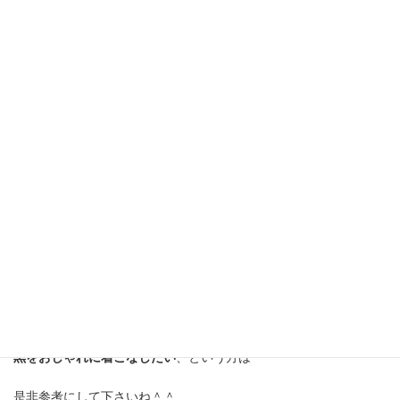
トップスが黒でも
顔周りにアクセサリーを足したり
シャツ等をのぞかせると
明るさがプラスになります
以上です！
重くなりがちだけど
黒をおしゃれに着こなしたい
、という方は
是非参考にして下さいね＾＾