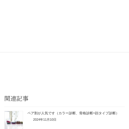
★★★
「選ばれる！パーソナルカラーのプロになる方法」
無料メルマガ
https://a7tyn.hp.peraichi.com
◆養成講座の詳細はこちら
https://zwjk8.hp.peraichi.com
★★★
関連記事
ペア割が人気です（カラー診断、骨格診断+顔タイプ診断）
2024年11月10日