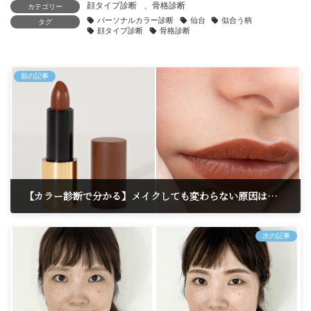
顔タイプ診断
、
骨格診断
カテゴリー
パーソナルカラー診断
仙台
似合う柄
タグ
顔タイプ診断
骨格診断
前の記事
【カラー診断で分かる】メイクしても変わらない原因は色の〇〇かも？
2025年6月10日
次の記事