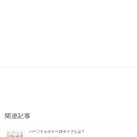
「選ばれる！パーソナルカラーのプロになる方法」
無料メルマガ
https://a7tyn.hp.peraichi.com
◆養成講座の詳細はこちら
https://zwjk8.hp.peraichi.com
★★★
関連記事
パーソナルカラー18タイプとは？