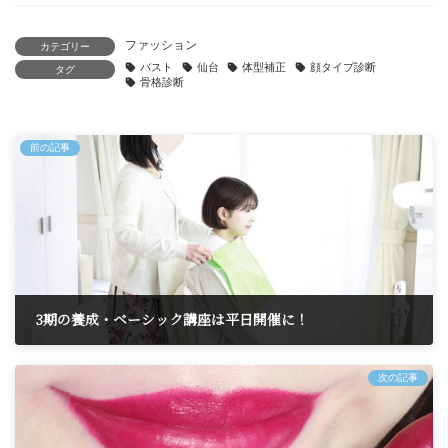
ファッション
カテゴリー
バスト
仙台
体型補正
顔タイプ診断
タグ
骨格診断
前の記事
3期の養成・ベーシック講座は平日開催に！
2024年5月1日
次の記事