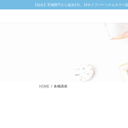
コ
ナ
【仙台】宮城県庁から徒歩2分。18タイプパーソナルカラー
ン
ビ
テ
ゲ
ン
ー
ツ
シ
へ
ョ
ス
ン
キ
に
ッ
移
プ
動
HOME
各種講座