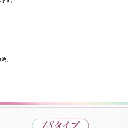
します。
方法
」